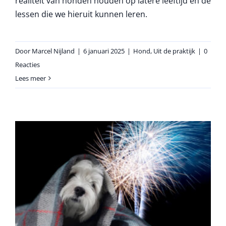
realiteit van honden houden op latere leeftijd en de
lessen die we hieruit kunnen leren.
Door
Marcel Nijland
|
6 januari 2025
|
Hond
,
Uit de praktijk
|
0
Reacties
Lees meer