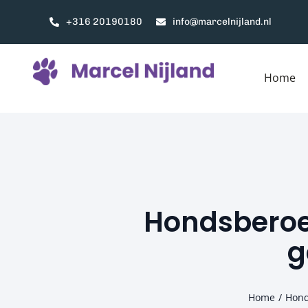
Ga
+316 20190180
info@marcelnijland.nl
naar
inhoud
Home
Hondsberoe
g
Home
Hon