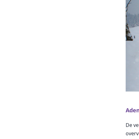
Ade
De ve
overv