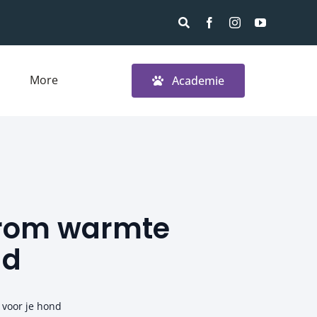
More
Academie
arom warmte
nd
 voor je hond