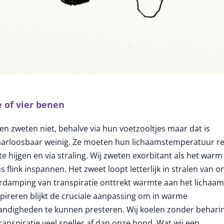
 of vier benen
n zweten niet, behalve via hun voetzooltjes maar dat is
arloosbaar weinig. Ze moeten hun lichaamstemperatuur r
te hijgen en via straling. Wij zweten exorbitant als het warm 
 flink inspannen. Het zweet loopt letterlijk in stralen van ons
erdamping van transpiratie onttrekt warmte aan het lichaam
pireren blijkt de cruciale aanpassing om in warme
ndigheden te kunnen presteren. Wij koelen zonder behari
ranspiratie veel sneller af dan onze hond. Wat wij een