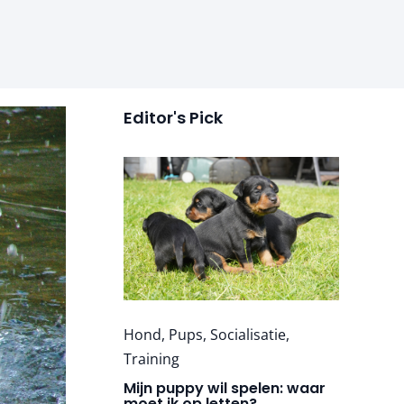
Editor's Pick
Hond
,
Pups
,
Socialisatie
,
Training
Mijn puppy wil spelen: waar
moet ik op letten?