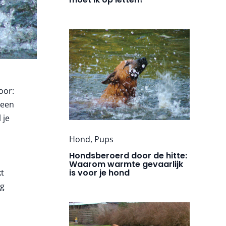
oor:
 een
 je
Hond
,
Pups
Hondsberoerd door de hitte:
n
Waarom warmte gevaarlijk
kt
is voor je hond
ig