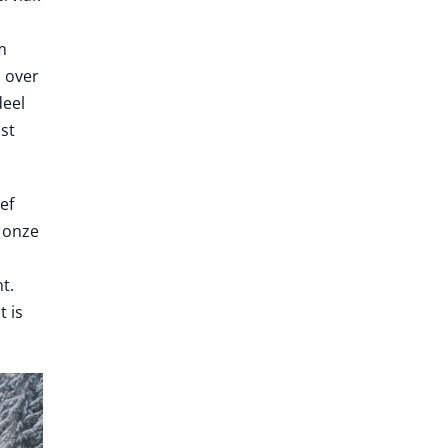
m
 over
deel
st
ef
n onze
t.
t is