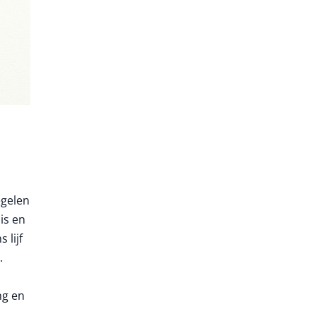
egelen
is en
 lijf
.
ng en