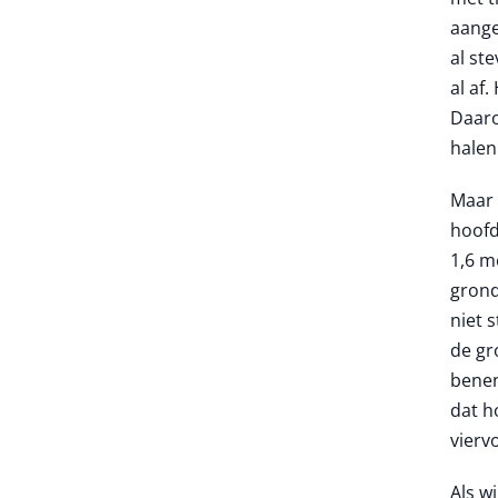
aange
al st
al af
Daaro
halen:
Maar 
hoofd
1,6 m
grond
niet 
de gr
benen
dat h
vierv
Als w