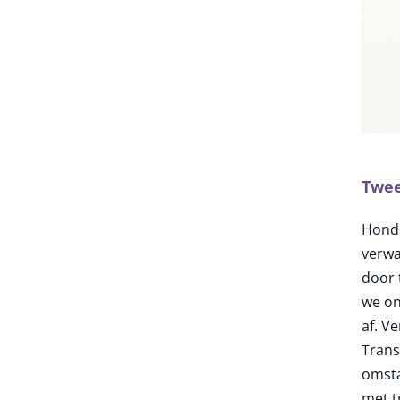
Twee
Honde
verwa
door 
we ons
af. V
Trans
omsta
met t