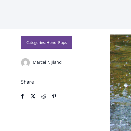
Categories:
Hond
,
Pups
Marcel Nijland
Share