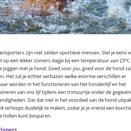
nsporters zijn niet zelden sportieve mensen. Stel je eens v
at op een lekker zomers dagje bij een temperatuur van 23°C
e joggen met je hond. Goed voor jou, goed voor de hond zal
n. Het zal je echter verbazen welke enorme verschillen er
baar worden in het functioneren van het hondenlijf en het
ioneren van ons lijf tijdens een trimuurtje onder de gegeve
ndigheden. Dat dat niet in het voordeel van de hond uitpa
ik terloops duidelijk te maken, zodat je je vriend een koorts
e hollen kunt besparen.
lopers