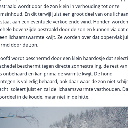
estraald wordt door de zon klein in verhouding tot onze
amsinhoud. En dit terwijl juist een groot deel van ons lichaa
 staat aan een eventuele verkoelende wind. Honden worden
ehele bovenzijde bestraald door de zon en kunnen via dat 
een lichaamswarmte kwijt. Ze worden over dat oppervlak jui
rmd door de zon.
oofd wordt beschermd door een klein haardosje dat selecti
schedel beschermt tegen directe zonnestraling, de rest va
is onbehaard en kan prima de warmte kwijt. De hond
ntegen is volledig behaard, ook daar waar de zon niet schijn
vacht isoleert juist en zal de lichaamswarmte vasthouden. Da
oordeel in de koude, maar niet in de hitte.