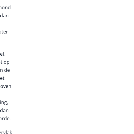
 hond
 dan
ater
het
et op
en de
et
 boven
ing,
 dan
orde.
ervlak