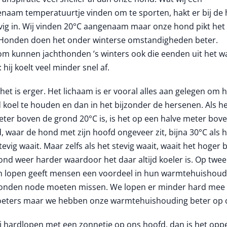
naam temperatuurtje vinden om te sporten, hakt er bij de
evig in. Wij vinden 20°C aangenaam maar onze hond pikt het
. Honden doen het onder winterse omstandigheden beter.
m kunnen jachthonden ’s winters ook die eenden uit het w
 hij koelt veel minder snel af.
het is erger. Het lichaam is er vooral alles aan gelegen om 
 koel te houden en dan in het bijzonder de hersenen. Als h
eter boven de grond 20°C is, is het op een halve meter bov
, waar de hond met zijn hoofd ongeveer zit, bijna 30°C als h
stevig waait. Maar zelfs als het stevig waait, waait het hoger
ond weer harder waardoor het daar altijd koeler is. Op twee
 lopen geeft mensen een voordeel in hun warmtehuishoud
onden node moeten missen. We lopen er minder hard mee
oeters maar we hebben onze warmtehuishouding beter op 
ij hardlopen met een zonnetje op ons hoofd, dan is het opp