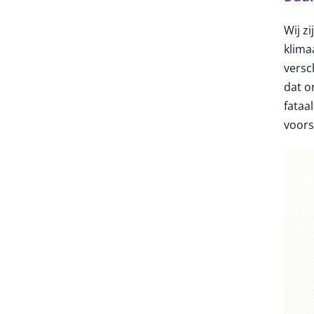
Wij z
klima
versc
dat o
fataa
voors