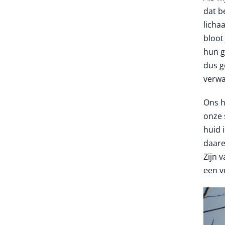
dat b
licha
bloot
hun g
dus g
verwa
Ons h
onze 
huid 
daare
Zijn 
een v