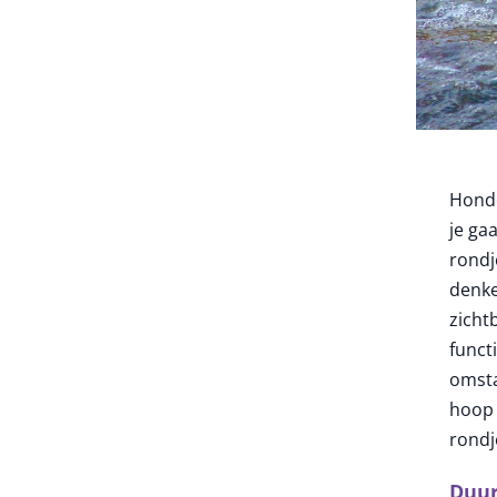
Honde
je ga
rondj
denke
zicht
funct
omsta
hoop 
rondj
Duur