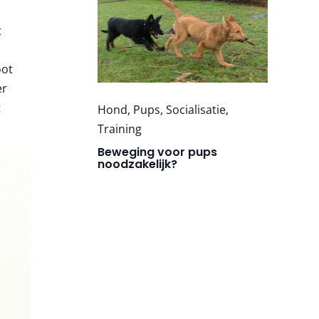
t
oot
er
t
Hond
,
Pups
,
Socialisatie
,
Training
Beweging voor pups
noodzakelijk?