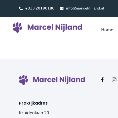
Ga
+316 20190180
info@marcelnijland.nl
naar
inhoud
Home
Praktijkadres
Kruidenlaan 20