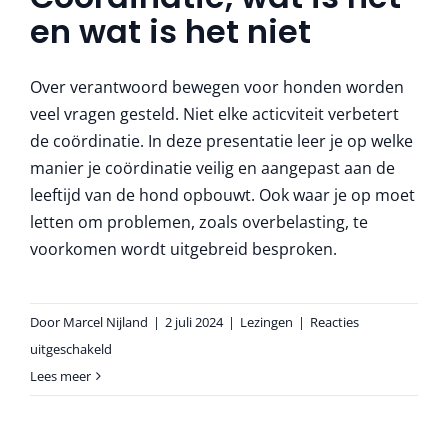
More
en wat is het niet
Over verantwoord bewegen voor honden worden
veel vragen gesteld. Niet elke acticviteit verbetert
de coördinatie. In deze presentatie leer je op welke
manier je coördinatie veilig en aangepast aan de
leeftijd van de hond opbouwt. Ook waar je op moet
letten om problemen, zoals overbelasting, te
voorkomen wordt uitgebreid besproken.
Door
Marcel Nijland
|
2 juli 2024
|
Lezingen
|
Reacties
voor
uitgeschakeld
Coördinatie,
Lees meer
wat
is