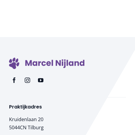
het
en
wat
is
het
niet
Praktijkadres
Kruidenlaan 20
5044CN Tilburg