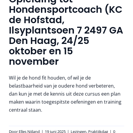
More
Hondensportcoach (KC
de Hofstad,
Ilsyplantsoen 7 2497 GA
Den Haag, 24/25
oktober en 15
november
Wil je de hond fit houden, of wil je de
belastbaarheid van je oudere hond verbeteren,
dan kun je met de kennis uit deze cursus een plan
maken waarin toegespitste oefeningen en training
centraal staan.
Door
Elles Nijland
|
19 juni 2025
|
Lezingen
,
Praktijkdag
|
0