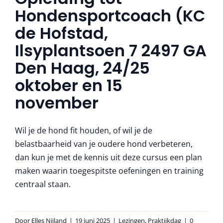
More
Hondensportcoach (KC
de Hofstad,
Ilsyplantsoen 7 2497 GA
Den Haag, 24/25
oktober en 15
november
Wil je de hond fit houden, of wil je de
belastbaarheid van je oudere hond verbeteren,
dan kun je met de kennis uit deze cursus een plan
maken waarin toegespitste oefeningen en training
centraal staan.
Door
Elles Nijland
|
19 juni 2025
|
Lezingen
,
Praktijkdag
|
0