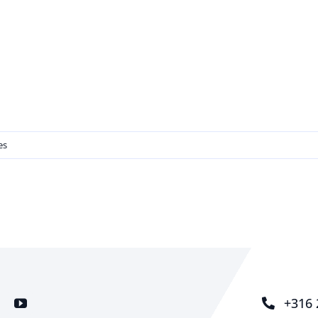
es
+316 